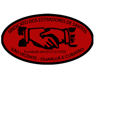
ATUAL DIRETORIA EXECUTIVA
Bruno José dos Santos
Francisco de Souza Filho
Marcos Antônio Santana D
Teodoro Alves de Souza
PRESIDENTE
SECRETÁRIO
TESOUREIRO
DIRETOR
SOCIAL
BENEFICENTE