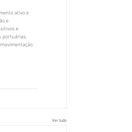
mento ativo e 
ão e 
itivos e 
 portuárias, 
a movimentação 
Ver tudo