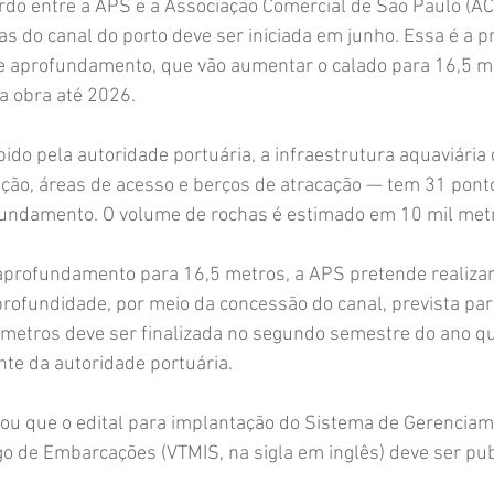
do entre a APS e a Associação Comercial de São Paulo (AC
 do canal do porto deve ser iniciada em junho. Essa é a pr
 aprofundamento, que vão aumentar o calado para 16,5 me
a obra até 2026.
do pela autoridade portuária, a infraestrutura aquaviária
ação, áreas de acesso e berços de atracação — tem 31 pont
ndamento. O volume de rochas é estimado em 10 mil metr
aprofundamento para 16,5 metros, a APS pretende realizar
profundidade, por meio da concessão do canal, prevista par
metros deve ser finalizada no segundo semestre do ano qu
te da autoridade portuária.
u que o edital para implantação do Sistema de Gerenciam
o de Embarcações (VTMIS, na sigla em inglês) deve ser publ