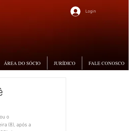
Login
ÁREA DO SÓCIO
JURÍDICO
FALE CONOSCO
ê
ou o 
ra (8), após a 