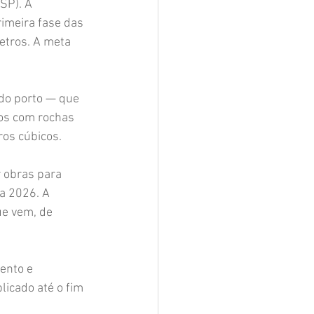
SP). A 
imeira fase das 
tros. A meta 
 do porto — que 
os com rochas 
os cúbicos.
 obras para 
a 2026. A 
e vem, de 
ento e 
icado até o fim 