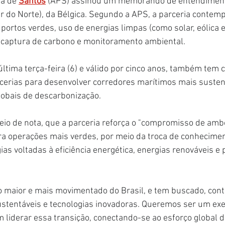
a de 
Santos
 (APS) assinou um memorando de entendiment
r do Norte), da Bélgica. Segundo a APS, a parceria contemp
ortos verdes, uso de energias limpas (como solar, eólica e 
e captura de carbono e monitoramento ambiental.
última terça-feira (6) e válido por cinco anos, também tem 
cerias para desenvolver corredores marítimos mais susten
lobais de descarbonização.
io de nota, que a parceria reforça o "compromisso de amb
ara operações mais verdes, por meio da troca de conhecimen
ias voltadas à eficiência energética, energias renováveis e 
o maior e mais movimentado do Brasil, e tem buscado, con
sustentáveis e tecnologias inovadoras. Queremos ser um e
liderar essa transição, conectando-se ao esforço global d