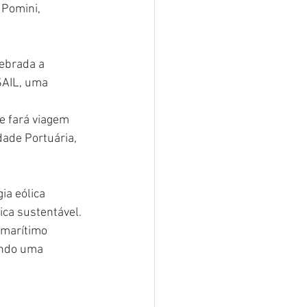
 Pomini, 
ebrada a 
SAIL, uma 
e fará viagem 
dade Portuária, 
ia eólica 
ica sustentável. 
 marítimo 
endo uma 