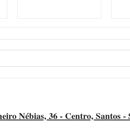
Porto de Santos prorroga
APS 
desconto em tarifas para
navi
“navios verdes”
ader
eiro Nébias, 36 - Centro, Santos -