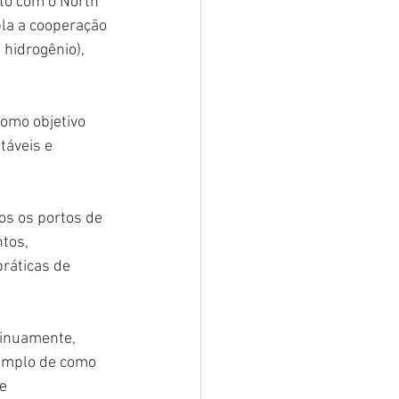
o com o North 
la a cooperação 
hidrogênio), 
como objetivo 
táveis e 
os os portos de 
tos, 
práticas de 
tinuamente, 
xemplo de como 
e 