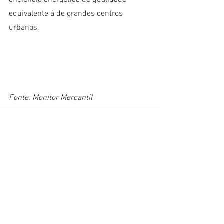
eficiência energética de qualidade 
equivalente à de grandes centros 
urbanos.
Fonte: Monitor Mercantil
Ver tudo
Posts recentes