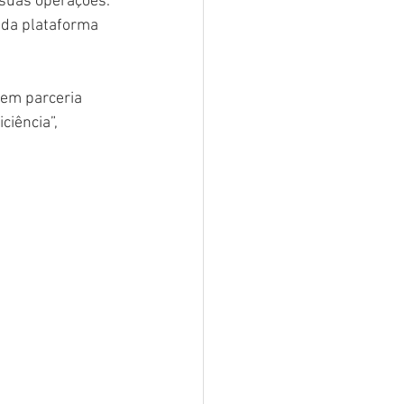
suas operações. 
 da plataforma 
 em parceria 
iência”, 