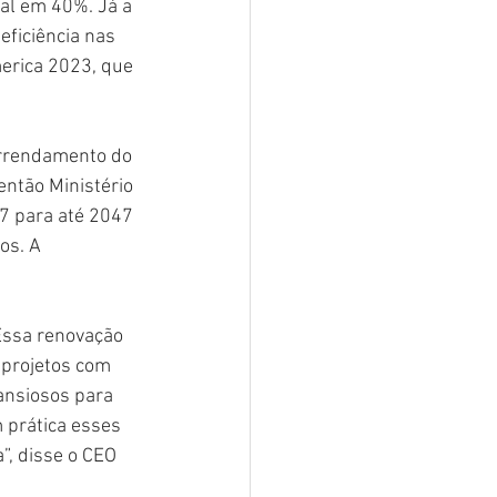
al em 40%. Já a 
eficiência nas 
erica 2023, que 
arrendamento do 
então Ministério 
7 para até 2047 
os. A 
Essa renovação 
 projetos com 
ansiosos para 
 prática esses 
”, disse o CEO 