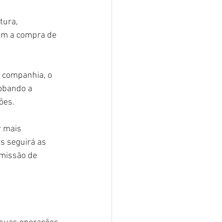
tura, 
om a compra de 
companhia, o 
obando a 
ões.
 mais 
s seguirá as 
missão de 