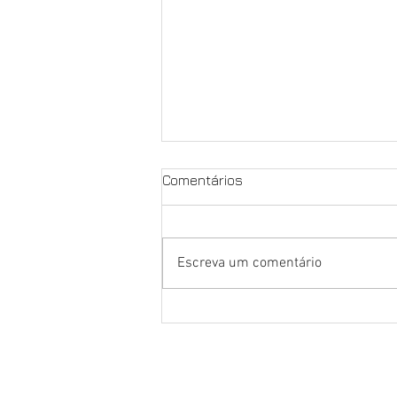
Comentários
Escreva um comentário
NOSSA LUTA É PELA
EXCLUSIVIDADE, PELOS
NOSSOS DIREITOS E PELO
FUTURO DO PORTO DE
SANTOS