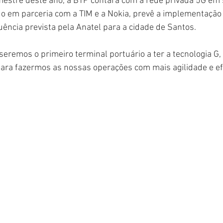
mestre deste ano, a BTP contará com a rede privada 5G em 
do em parceria com a TIM e a Nokia, prevê a implementação
quência prevista pela Anatel para a cidade de Santos.
s seremos o primeiro terminal portuário a ter a tecnologia G,
para fazermos as nossas operações com mais agilidade e efic