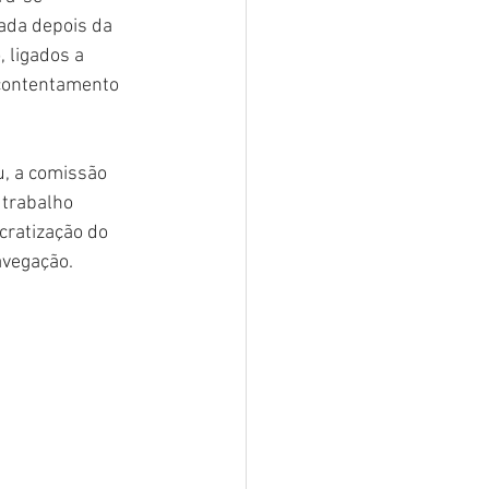
da depois da 
 ligados a 
contentamento 
, a comissão 
 trabalho 
cratização do 
avegação.