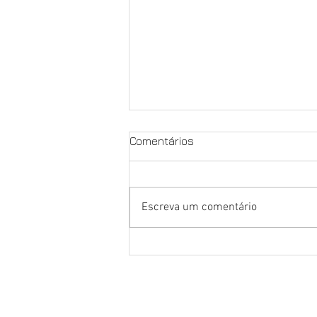
Comentários
Escreva um comentário
NOSSA LUTA É PELA
EXCLUSIVIDADE, PELOS
NOSSOS DIREITOS E PELO
FUTURO DO PORTO DE
SANTOS