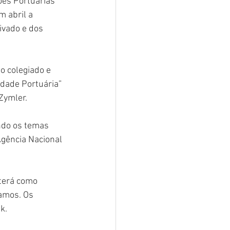
ões Portuárias 
 abril a 
ivado e dos 
o colegiado e 
dade Portuária” 
Zymler.
ndo os temas 
Agência Nacional 
terá como 
amos. Os 
k.