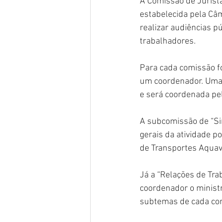
A Comissão de Jurista
estabelecida pela Câ
realizar audiências p
trabalhadores.
Para cada comissão fo
um coordenador. Uma 
e será coordenada pel
A subcomissão de “Sim
gerais da atividade p
de Transportes Aquavi
Já a “Relações de Tra
coordenador o ministr
subtemas de cada comi