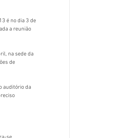
3 é no dia 3 de 
ada a reunião 
il, na sede da 
ções de 
 auditório da 
preciso 
ra-se 