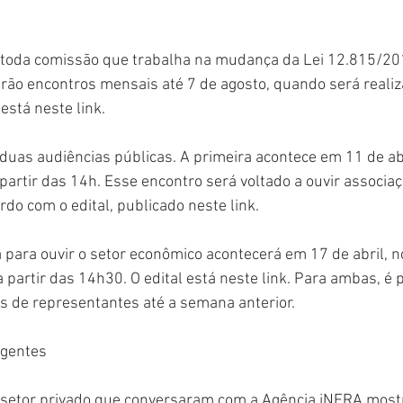
 toda comissão que trabalha na mudança da Lei 12.815/201
erão encontros mensais até 7 de agosto, quando será realiz
 está neste link.
uas audiências públicas. A primeira acontece em 11 de abr
 partir das 14h. Esse encontro será voltado a ouvir associa
rdo com o edital, publicado neste link.
a para ouvir o setor econômico acontecerá em 17 de abril, no
a partir das 14h30. O edital está neste link. Para ambas, é 
s de representantes até a semana anterior.
agentes
 setor privado que conversaram com a Agência iNFRA most