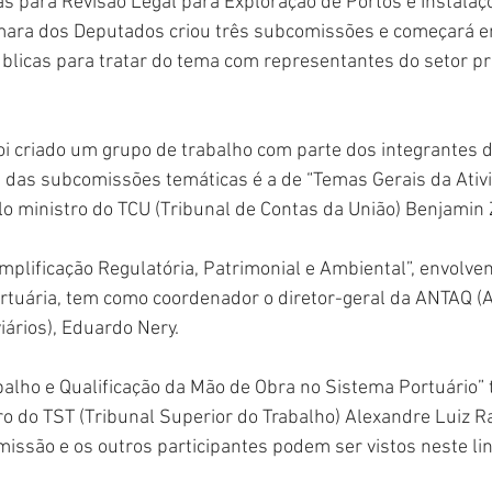
s para Revisão Legal para Exploração de Portos e Instalaç
mara dos Deputados criou três subcomissões e começará em
úblicas para tratar do tema com representantes do setor pr
i criado um grupo de trabalho com parte dos integrantes d
das subcomissões temáticas é a de “Temas Gerais da Ativi
o ministro do TCU (Tribunal de Contas da União) Benjamin 
plificação Regulatória, Patrimonial e Ambiental”, envolve
ortuária, tem como coordenador o diretor-geral da ANTAQ (
ários), Eduardo Nery.
balho e Qualificação da Mão de Obra no Sistema Portuário” 
o do TST (Tribunal Superior do Trabalho) Alexandre Luiz R
ssão e os outros participantes podem ser vistos neste lin