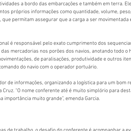
vidades a bordo das embarcações e também em terra. Ele i
os próprios informações como quantidade, volume, peso,
s, que permitam assegurar que a carga a ser movimentada é 
sional é responsável pelo exato cumprimento dos sequenci
das mercadorias nos porões dos navios, anotando todo o hi
vimentações, de paralisações, produtividade e outros iten
comando do navio com o operador portuário.
dor de informações, organizando a logística para um bom r
a Cruz. "O nome conferente até é muito simplório para des
a importância muito grande”, emenda Garcia.
as de trabalho, o desafio do conferente é acompanhar a ev