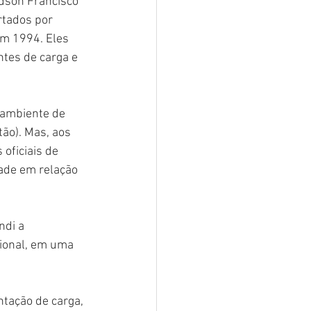
Edson Francisco 
rtados por 
em 1994. Eles 
ntes de carga e 
 ambiente de 
ão). Mas, aos 
oficiais de 
ade em relação 
ndi a 
ional, em uma 
tação de carga, 