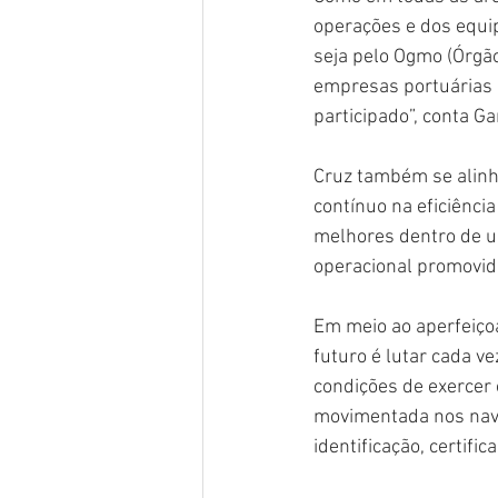
operações e dos equip
seja pelo Ogmo (Órgã
empresas portuárias p
participado”, conta Ga
Cruz também se alinh
contínuo na eficiênci
melhores dentro de u
operacional promovida
Em meio ao aperfeiçoa
futuro é lutar cada v
condições de exercer o
movimentada nos navi
identificação, certifi