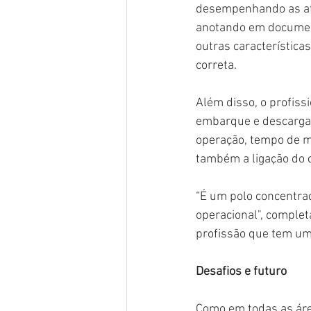
desempenhando as ati
anotando em document
outras característica
correta.
Além disso, o profis
embarque e descarga 
operação, tempo de mo
também a ligação do 
“É um polo concentra
operacional", complet
profissão que tem um
Desafios e futuro
Como em todas as áre