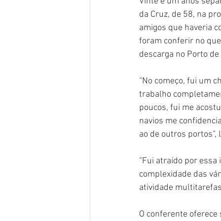
Vinte e um anos separ
da Cruz, de 58, na pr
amigos que haveria co
foram conferir no que
descarga no Porto de
“No começo, fui um c
trabalho completamen
poucos, fui me acostu
navios me confidenci
ao de outros portos”,
“Fui atraído por essa 
complexidade das vári
atividade multitarefas
O conferente oferece 