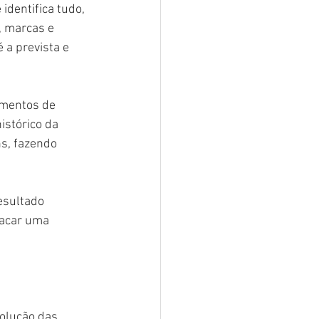
dentifica tudo, 
 marcas e 
a prevista e 
amentos de 
stórico da 
s, fazendo 
esultado 
tacar uma 
olução das 