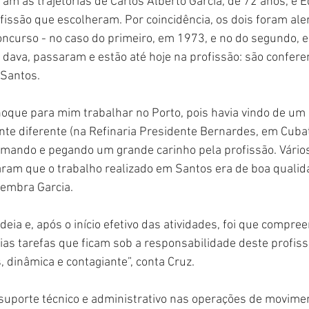
am as trajetórias de Carlos Alberto Garcia, de 72 anos, e 
ofissão que escolheram. Por coincidência, os dois foram ale
ncurso - no caso do primeiro, em 1973, e no do segundo, 
 dava, passaram e estão até hoje na profissão: são confere
 Santos.
hoque para mim trabalhar no Porto, pois havia vindo de um
te diferente (na Refinaria Presidente Bernardes, em Cubat
mando e pegando um grande carinho pela profissão. Vários 
aram que o trabalho realizado em Santos era de boa qualid
 lembra Garcia.
ideia e, após o início efetivo das atividades, foi que compree
as tarefas que ficam sob a responsabilidade deste profiss
, dinâmica e contagiante”, conta Cruz.
suporte técnico e administrativo nas operações de movimen