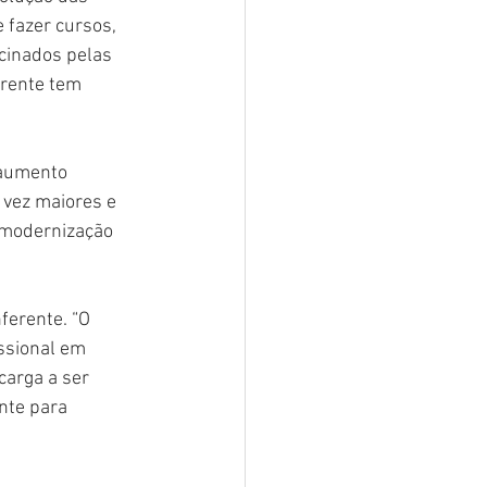
 fazer cursos, 
cinados pelas 
erente tem 
 aumento 
 vez maiores e 
 modernização 
ferente. “O 
ssional em 
carga a ser 
nte para 