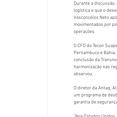
Durante a discussão,
logística e que o des
Vasconcelos Neto apo
movimentados por port
operações.
O CFO do Tecon Suape,
Pernambuco e Bahia, 
conclusão da Transnor
harmonização nas regr
observou.
O diretor da Antaq, A
um programa de desbur
garantia de segurança
“Nos Estados Unidos, 