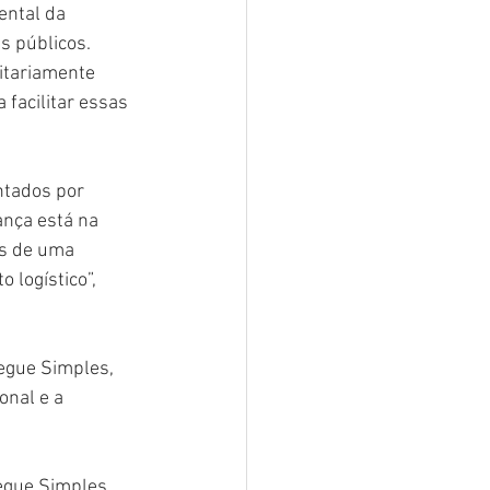
ntal da 
s públicos. 
itariamente 
facilitar essas 
ntados por 
nça está na 
os de uma 
 logístico”, 
vegue Simples, 
nal e a 
vegue Simples 