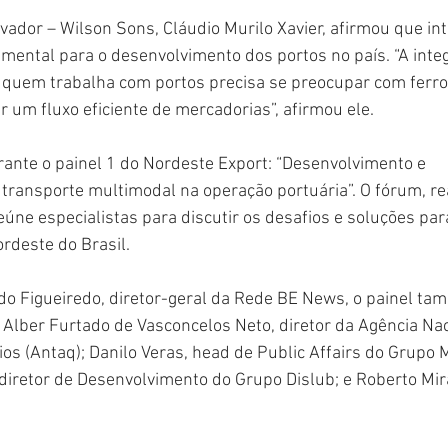
lvador – Wilson Sons, Cláudio Murilo Xavier, afirmou que in
mental para o desenvolvimento dos portos no país. “A inte
s quem trabalha com portos precisa se preocupar com ferrov
r um fluxo eficiente de mercadorias”, afirmou ele.
urante o painel 1 do Nordeste Export: “Desenvolvimento e 
transporte multimodal na operação portuária”. O fórum, re
reúne especialistas para discutir os desafios e soluções par
ordeste do Brasil.
o Figueiredo, diretor-geral da Rede BE News, o painel ta
 Alber Furtado de Vasconcelos Neto, diretor da Agência Nac
os (Antaq); Danilo Veras, head de Public Affairs do Grupo 
diretor de Desenvolvimento do Grupo Dislub; e Roberto Mir