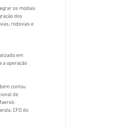
tegrar os modais 
gração dos 
ias, rodovias e 
alizado em 
a a operação 
mbém contou 
ional de 
Maersk; 
anda, CFO do 