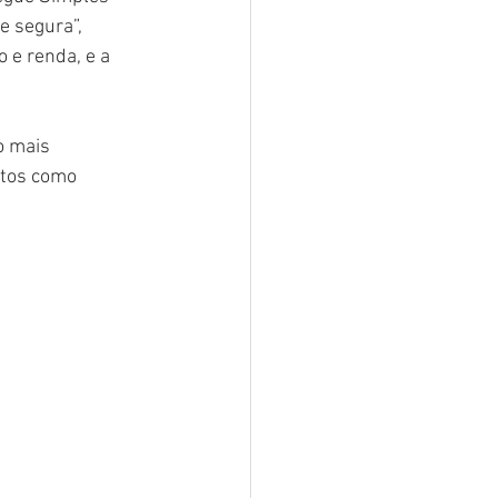
e segura”, 
 e renda, e a 
o mais 
stos como 