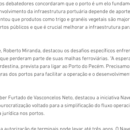
 os debatedores concordaram que o porto é um elo fundame
envolvimento da infraestrutura portuária depende de aporte
ntou que produtos como trigo e granéis vegetais são major
os públicos e que é crucial melhorar a infraestrutura para 
 Roberto Miranda, destacou os desafios específicos enfre
que perderam parte de suas malhas ferroviárias. “A espera
destina, prevista para ligar ao Porto do Pecém. Precisam
as dos portos para facilitar a operação e o desenvolvimento
lber Furtado de Vasconcelos Neto, destacou a iniciativa Na
ocratização voltado para a simplificação do fluxo operacio
 jurídica nos portos.
a autorização de terminais pode levar até três anos. O Na