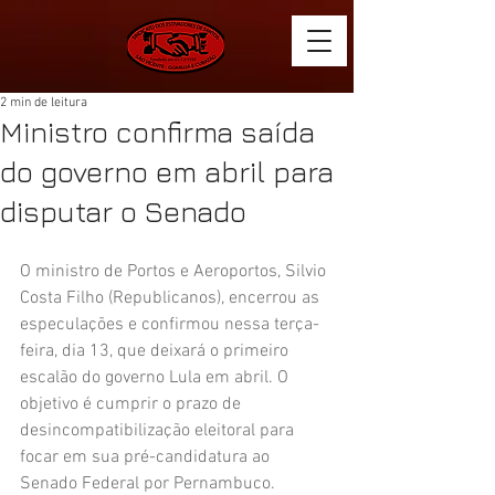
2 min de leitura
Ministro confirma saída
do governo em abril para
disputar o Senado
O ministro de Portos e Aeroportos, Silvio 
Costa Filho (Republicanos), encerrou as 
especulações e confirmou nessa terça-
feira, dia 13, que deixará o primeiro 
escalão do governo Lula em abril. O 
objetivo é cumprir o prazo de 
desincompatibilização eleitoral para 
focar em sua pré-candidatura ao 
Senado Federal por Pernambuco.