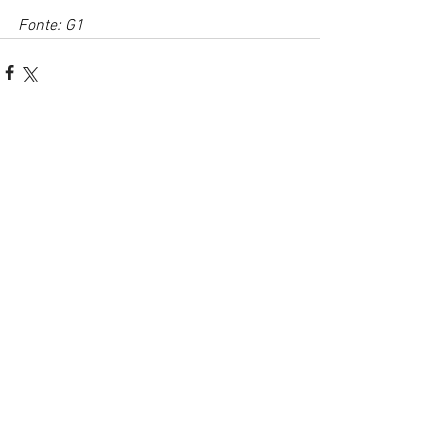
Fonte: G1
Ver tudo
Posts recentes