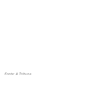
Fonte: A Tribuna
Ver tudo
Posts recentes