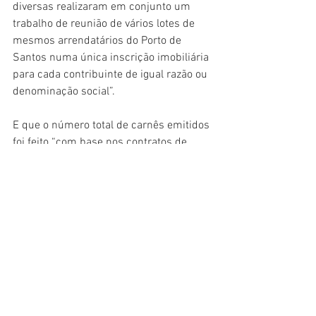
diversas realizaram em conjunto um 
trabalho de reunião de vários lotes de 
mesmos arrendatários do Porto de 
Santos numa única inscrição imobiliária 
para cada contribuinte de igual razão ou 
denominação social”.
E que o número total de carnês emitidos 
foi feito “com base nos contratos de 
arrendamento da União, diminuindo a 
quantidade desses registros cadastrais 
de 2023 a 2024 para a cobrança de 
IPTU”.
Além disso, segundo a Sefin “os 
arrendatários do Porto de Santos 
apresentaram acréscimo de áreas 
construídas em seus respectivos lotes, 
aumentando consequentemente a 