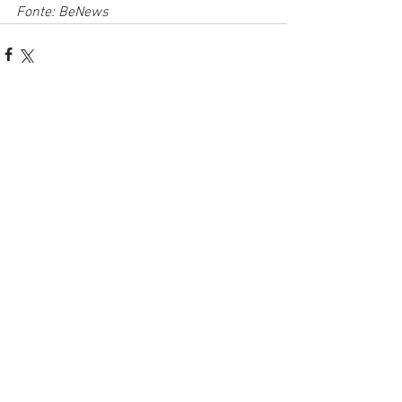
Fonte: BeNews
Ver tudo
Posts recentes