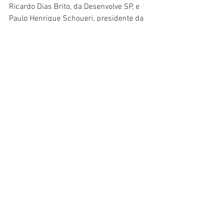
Ricardo Dias Brito, da Desenvolve SP, e 
Paulo Henrique Schoueri, presidente da 
Jucesp. Ao final do evento, todos os 
coordenadores da SDE foram chamados 
ao palco e apresentados ao público 
presente.