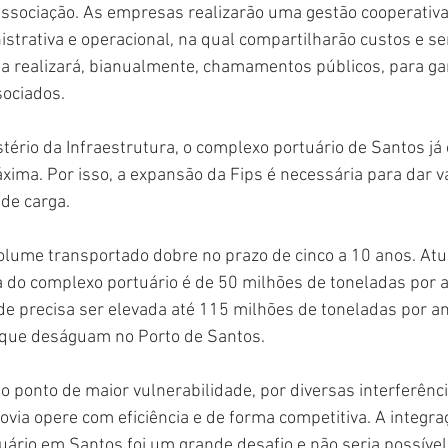
associação. As empresas realizarão uma gestão cooperativ
strativa e operacional, na qual compartilharão custos e se
ria realizará, bianualmente, chamamentos públicos, para gar
sociados.
tério da Infraestrutura, o complexo portuário de Santos j
ima. Por isso, a expansão da Fips é necessária para dar v
de carga.
olume transportado dobre no prazo de cinco a 10 anos. Atu
a do complexo portuário é de 50 milhões de toneladas por 
ade precisa ser elevada até 115 milhões de toneladas por an
 que deságuam no Porto de Santos.
 o ponto de maior vulnerabilidade, por diversas interferênc
ovia opere com eficiência e de forma competitiva. A integra
tuário em Santos foi um grande desafio e não seria possível