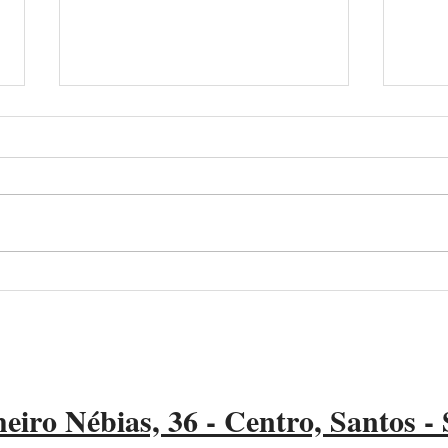
Porto de Santos prorroga
APS 
desconto em tarifas para
navi
“navios verdes”
ader
eiro Nébias, 36 - Centro, Santos -