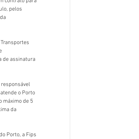
m contrato para 
ulo, pelos 
 da 
 Transportes 
e 
 de assinatura 
á responsável 
 atende o Porto 
zo máximo de 5 
xima da 
o Porto, a Fips 