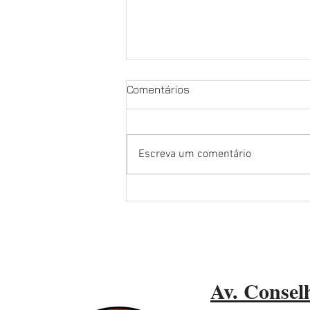
Comentários
Escreva um comentário
NOSSA LUTA É PELA
EXCLUSIVIDADE, PELOS
NOSSOS DIREITOS E PELO
FUTURO DO PORTO DE
SANTOS
Av. Conselh