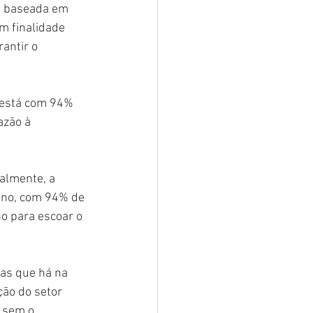
a baseada em 
m finalidade 
antir o 
á está com 94% 
azão à 
almente, a 
ano, com 94% de 
o para escoar o 
ias que há na 
ção do setor 
 sem o 