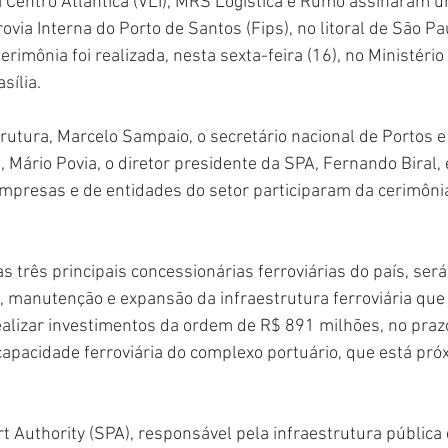
 Centro Atlântica (VLI), MRS Logística e Rumo assinaram u
via Interna do Porto de Santos (Fips), no litoral de São Pa
rimônia foi realizada, nesta sexta-feira (16), no Ministério
sília.
trutura, Marcelo Sampaio, o secretário nacional de Portos e
 Mário Povia, o diretor presidente da SPA, Fernando Biral, 
mpresas e de entidades do setor participaram da cerimônia
s três principais concessionárias ferroviárias do país, ser
, manutenção e expansão da infraestrutura ferroviária que
ealizar investimentos da ordem de R$ 891 milhões, no pra
capacidade ferroviária do complexo portuário, que está pró
 Authority (SPA), responsável pela infraestrutura pública d