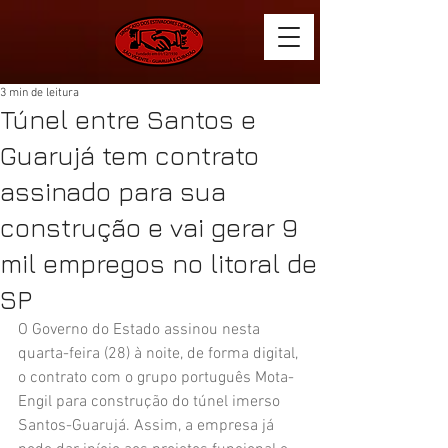
3 min de leitura
Túnel entre Santos e
Guarujá tem contrato
assinado para sua
construção e vai gerar 9
mil empregos no litoral de
SP
O Governo do Estado assinou nesta 
quarta-feira (28) à noite, de forma digital, 
o contrato com o grupo português Mota-
Engil para construção do túnel imerso 
Santos-Guarujá. Assim, a empresa já 