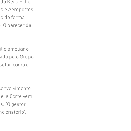
do Rêgo Filho, 
os e Aeroportos 
do de forma 
. O parecer da 
l e ampliar o 
ada pelo Grupo 
setor, como o 
senvolvimento 
e, a Corte vem 
. “O gestor 
cionatório”, 