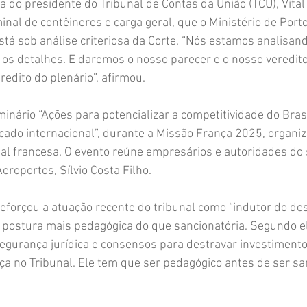
a do presidente do Tribunal de Contas da União (TCU), Vital 
nal de contêineres e carga geral, que o Ministério de Port
stá sob análise criteriosa da Corte. “Nós estamos analisan
s os detalhes. E daremos o nosso parecer e o nosso veredito
redito do plenário”, afirmou.
minário “Ações para potencializar a competitividade do Brasi
ado internacional”, durante a Missão França 2025, organiz
ital francesa. O evento reúne empresários e autoridades do 
eroportos, Sílvio Costa Filho.
eforçou a atuação recente do tribunal como “indutor do de
 postura mais pedagógica do que sancionatória. Segundo el
segurança jurídica e consensos para destravar investimentos
ça no Tribunal. Ele tem que ser pedagógico antes de ser san