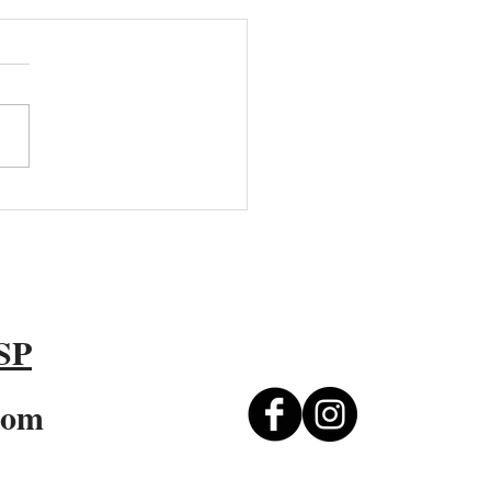
avalia o que fará com o
o Besnard após
namento no Porto
 SP
com