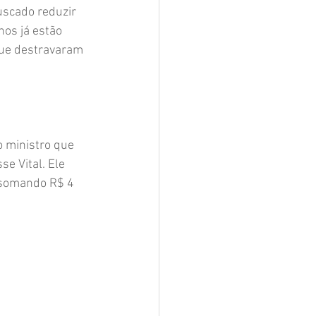
uscado reduzir 
nos já estão 
que destravaram 
o ministro que 
e Vital. Ele 
 somando R$ 4 